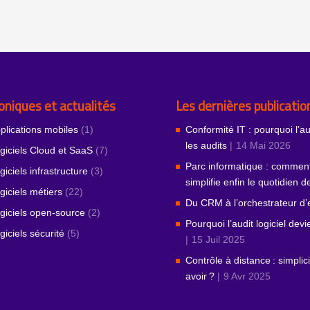
oniques et actualités
Les dernières publicatio
plications mobiles
(1)
Conformité IT : pourquoi l’a
les audits
14 Mai 2026
giciels Cloud et SaaS
(7)
Parc informatique : comment
giciels infrastructure
(3)
simplifie enfin le quotidien 
giciels métiers
(22)
Du CRM à l’orchestrateur d
giciels open-source
(2)
Pourquoi l’audit logiciel dev
giciels sécurité
(5)
15 Juil 2025
Contrôle à distance : simpli
avoir ?
9 Avr 2025