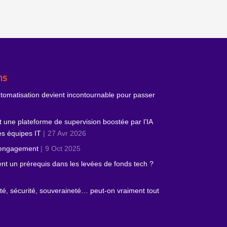
ns
utomatisation devient incontournable pour passer
 une plateforme de supervision boostée par l’IA
des équipes IT
27 Avr 2026
’engagement
9 Oct 2025
ient un prérequis dans les levées de fonds tech ?
cité, sécurité, souveraineté… peut‑on vraiment tout