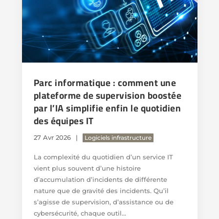
Parc informatique : comment une
plateforme de supervision boostée
par l’IA simplifie enfin le quotidien
des équipes IT
27 Avr 2026
Logiciels infrastructure
La complexité du quotidien d’un service IT
vient plus souvent d’une histoire
d’accumulation d’incidents de différente
nature que de gravité des incidents. Qu’il
s’agisse de supervision, d’assistance ou de
cybersécurité, chaque outil...