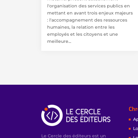
l'organisation des services publics en
mettant en avant trois enjeux majeurs
: l'accompagnement des ressources
humaines, la relation entre les
employés et les citoyens et une
meilleure...
Chr
Ap
Lo
Le Cercle des éditeurs est un
Lo