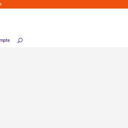
B
mpte