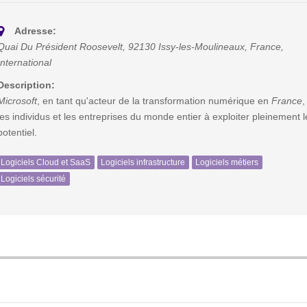
Adresse:
Quai Du Président Roosevelt, 92130 Issy-les-Moulineaux, France
,
International
Description:
Microsoft
, en tant qu'acteur de la transformation numérique en
France
,
les individus et les entreprises du monde entier à exploiter pleinement l
potentiel.
Logiciels Cloud et SaaS
Logiciels infrastructure
Logiciels métiers
Logiciels sécurité