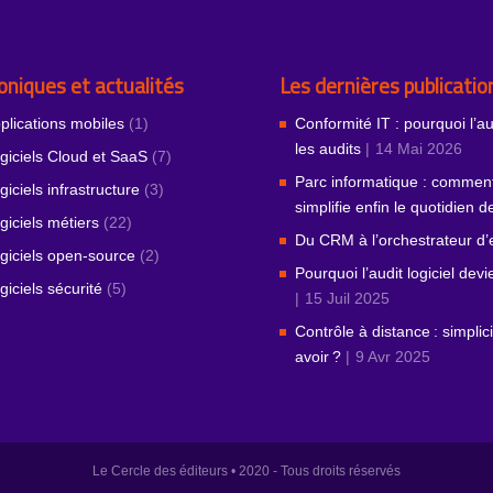
oniques et actualités
Les dernières publicatio
plications mobiles
(1)
Conformité IT : pourquoi l’a
les audits
14 Mai 2026
giciels Cloud et SaaS
(7)
Parc informatique : comment
giciels infrastructure
(3)
simplifie enfin le quotidien 
giciels métiers
(22)
Du CRM à l’orchestrateur d
giciels open-source
(2)
Pourquoi l’audit logiciel dev
giciels sécurité
(5)
15 Juil 2025
Contrôle à distance : simpli
avoir ?
9 Avr 2025
Le Cercle des éditeurs • 2020 - Tous droits réservés