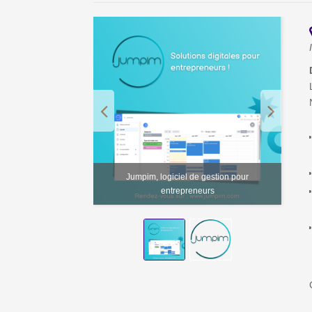
Jumpim, logiciel de gestion pour
entrepreneurs