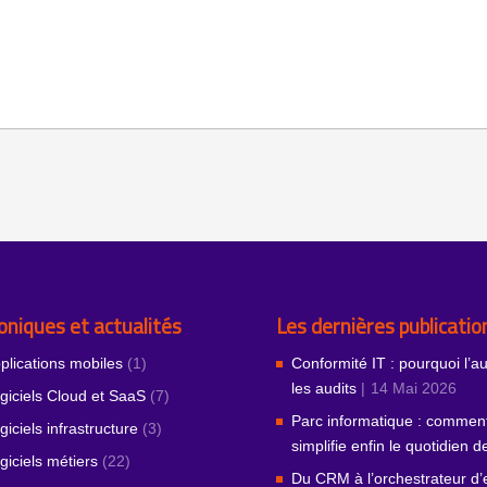
oniques et actualités
Les dernières publicatio
plications mobiles
(1)
Conformité IT : pourquoi l’a
les audits
14 Mai 2026
giciels Cloud et SaaS
(7)
Parc informatique : comment
giciels infrastructure
(3)
simplifie enfin le quotidien 
giciels métiers
(22)
Du CRM à l’orchestrateur d