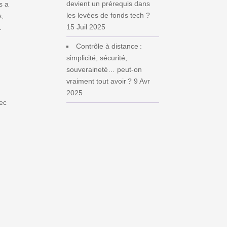
devient un prérequis dans
s a
les levées de fonds tech ?
s,
15 Juil 2025
.
Contrôle à distance :
simplicité, sécurité,
souveraineté… peut‑on
vraiment tout avoir ?
9 Avr
2025
ec