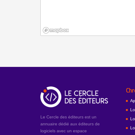
Chr
Ap
Lo
Le Cercle des éditeurs est un
Lo
annuaire dédié aux éditeurs de
Lo
logiciels avec un espace