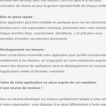
domaine des services avec une solution 100% en ligne à la fois pour
l'animation du réseau et pour la gestion opérationnelle de chaque entit
Mise en place rapide :
Votre application peut être installée en quelques jours sur les fonctionna
standard pour une organisation classique, paramétré pour votre réseau
chaque membre (logo, coordonnées, identifiants...) et prêt pour vous
permettre d'émettre vos premiers documents.
Développement sur-mesure :
Nous construisons ensemble
votre
application pour qu'elle correspond
parfaitement à
vos
besoins, en s'appuyant sur notre expérience acquis
travers des dizaines de réalisations dans le développement sur-mesur
d'applications métier et intranets / extranets.
Faites de votre application un atout auprès de vos membres
et une source de revenus !
Avec un intranet développé sur-mesure parfaitement adapté à votre act
et votre organisation, vous disposez d'un atout différenciant à forte val