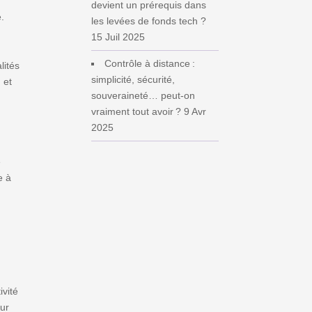
devient un prérequis dans
é.
les levées de fonds tech ?
15 Juil 2025
Contrôle à distance :
lités
simplicité, sécurité,
 et
souveraineté… peut‑on
vraiment tout avoir ?
9 Avr
2025
e
e à
e
ivité
eur