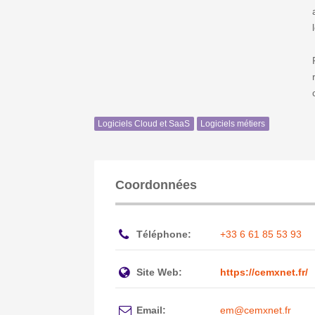
Logiciels Cloud et SaaS
Logiciels métiers
Coordonnées
Téléphone:
+33 6 61 85 53 93
Site Web:
https://cemxnet.fr/
Email:
em@cemxnet.fr