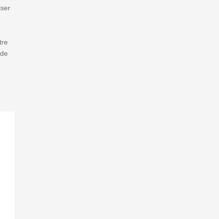
iser
tre
 de