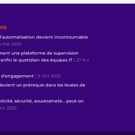
ons
 l’automatisation devient incontournable
4 Mai 2026
ment une plateforme de supervision
e enfin le quotidien des équipes IT
27 Avr
ur d’engagement
9 Oct 2025
 devient un prérequis dans les levées de
5
plicité, sécurité, souveraineté… peut‑on
Avr 2025